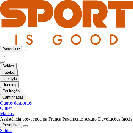
Pesquisar
Saldos
Futebol
Lifestyle
Running
Equitação
Caminhadas
Outros desportos
Outlet
Marcas
Assistência pós-venda na França
Pagamento seguro
Devoluções fáceis
Pesquisar
Saldos