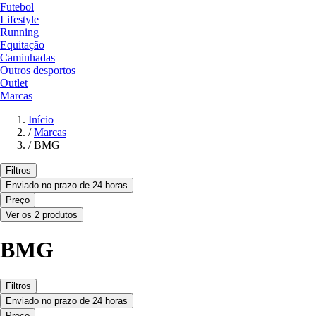
Futebol
Lifestyle
Running
Equitação
Caminhadas
Outros desportos
Outlet
Marcas
Início
/
Marcas
/
BMG
Filtros
Enviado no prazo de 24 horas
Preço
Ver os 2 produtos
BMG
Filtros
Enviado no prazo de 24 horas
Preço