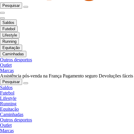
Pesquisar
Saldos
Futebol
Lifestyle
Running
Equitação
Caminhadas
Outros desportos
Outlet
Marcas
Assistência pós-venda na França
Pagamento seguro
Devoluções fáceis
Pesquisar
Saldos
Futebol
Lifestyle
Running
Equitação
Caminhadas
Outros desportos
Outlet
Marcas