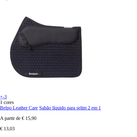
+-3
1 cores
Belpo Leather Care
Sabão líquido para selim 2 em 1
A partir de
€ 15,90
€ 13,03