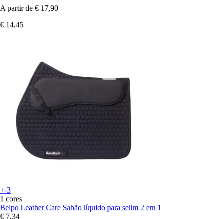
A partir de
€ 17,90
€ 14,45
+-3
1 cores
Belpo Leather Care
Sabão líquido para selim 2 em 1
€ 7,34