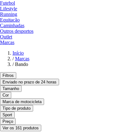
Futebol
Lifestyle
Running
Equitação
Caminhadas
Outros desportos
Outlet
Marcas
Início
/
Marcas
/
Bando
Filtros
Enviado no prazo de 24 horas
Tamanho
Cor
Marca de motocicleta
Tipo de produto
Sport
Preço
Ver os 161 produtos