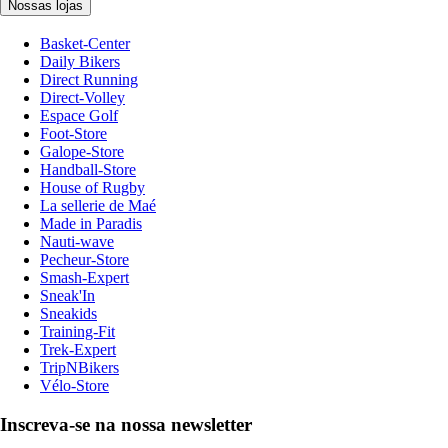
Nossas lojas
Basket-Center
Daily Bikers
Direct Running
Direct-Volley
Espace Golf
Foot-Store
Galope-Store
Handball-Store
House of Rugby
La sellerie de Maé
Made in Paradis
Nauti-wave
Pecheur-Store
Smash-Expert
Sneak'In
Sneakids
Training-Fit
Trek-Expert
TripNBikers
Vélo-Store
Inscreva-se na nossa newsletter