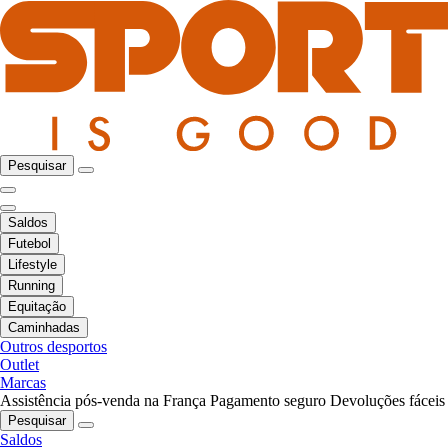
Pesquisar
Saldos
Futebol
Lifestyle
Running
Equitação
Caminhadas
Outros desportos
Outlet
Marcas
Assistência pós-venda na França
Pagamento seguro
Devoluções fáceis
Pesquisar
Saldos