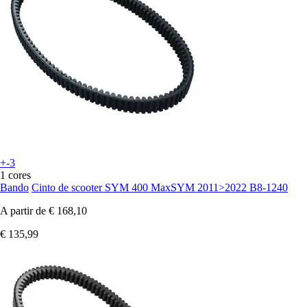
+-3
1 cores
Bando
Cinto de scooter SYM 400 MaxSYM 2011>2022 B8-1240
A partir de
€ 168,10
€ 135,99