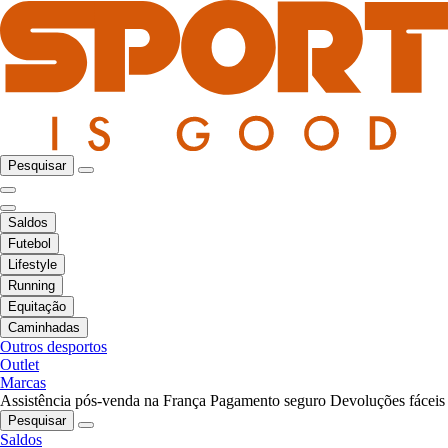
Pesquisar
Saldos
Futebol
Lifestyle
Running
Equitação
Caminhadas
Outros desportos
Outlet
Marcas
Assistência pós-venda na França
Pagamento seguro
Devoluções fáceis
Pesquisar
Saldos