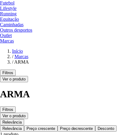
Futebol
Lifestyle
Running
Equitação
Caminhadas
Outros desportos
Outlet
Marcas
Início
/
Marcas
/
ARMA
Filtros
Ver o produto
ARMA
Filtros
Ver o produto
Relevância
Relevância
Preço crescente
Preço decrescente
Desconto
1 produto