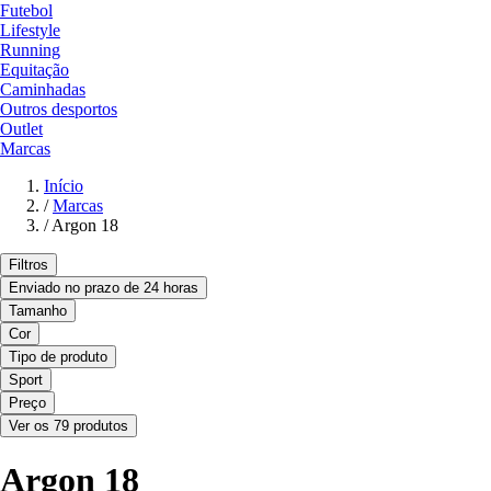
Futebol
Lifestyle
Running
Equitação
Caminhadas
Outros desportos
Outlet
Marcas
Início
/
Marcas
/
Argon 18
Filtros
Enviado no prazo de 24 horas
Tamanho
Cor
Tipo de produto
Sport
Preço
Ver os 79 produtos
Argon 18