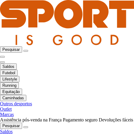
Pesquisar
Saldos
Futebol
Lifestyle
Running
Equitação
Caminhadas
Outros desportos
Outlet
Marcas
Assistência pós-venda na França
Pagamento seguro
Devoluções fáceis
Pesquisar
Saldos