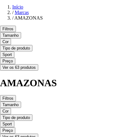
Início
/
Marcas
/
AMAZONAS
Filtros
Tamanho
Cor
Tipo de produto
Sport
Preço
Ver os 63 produtos
AMAZONAS
Filtros
Tamanho
Cor
Tipo de produto
Sport
Preço
Ver os 63 produtos