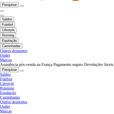
Pesquisar
Saldos
Futebol
Lifestyle
Running
Equitação
Caminhadas
Outros desportos
Outlet
Marcas
Assistência pós-venda na França
Pagamento seguro
Devoluções fáceis
Pesquisar
Saldos
Futebol
Lifestyle
Running
Equitação
Caminhadas
Outros desportos
Outlet
Marcas