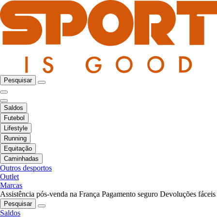
Pesquisar
Saldos
Futebol
Lifestyle
Running
Equitação
Caminhadas
Outros desportos
Outlet
Marcas
Assistência pós-venda na França
Pagamento seguro
Devoluções fáceis
Pesquisar
Saldos