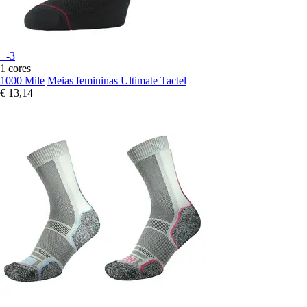
+-3
1 cores
1000 Mile
Meias femininas Ultimate Tactel
€ 13,14