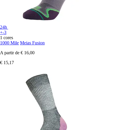
24h
+-3
1 cores
1000 Mile
Meias Fusion
A partir de
€ 16,00
€ 15,17