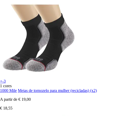
+-3
1 cores
1000 Mile
Meias de tornozelo para mulher (recicladas) (x2)
A partir de
€ 19,00
€ 18,55