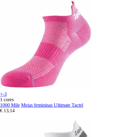
+-3
1 cores
1000 Mile
Meias femininas Ultimate Tactel
€ 13,14