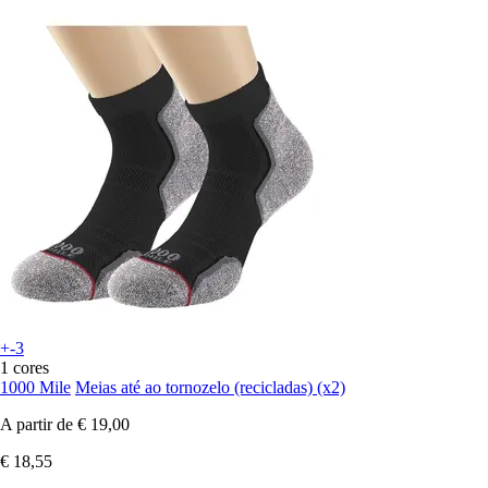
+-3
1 cores
1000 Mile
Meias até ao tornozelo (recicladas) (x2)
A partir de
€ 19,00
€ 18,55