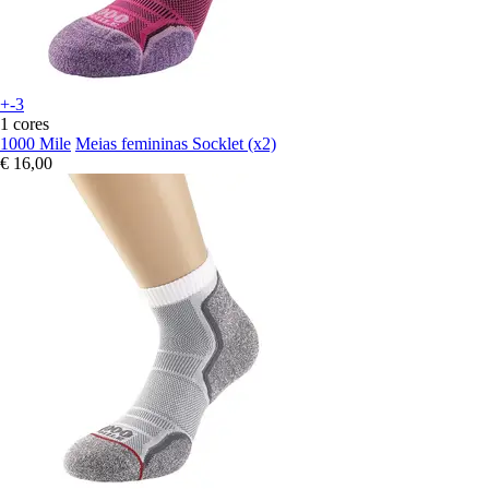
+-3
1 cores
1000 Mile
Meias femininas Socklet (x2)
€ 16,00