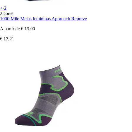
+-2
2 cores
1000 Mile
Meias femininas Approach Repreve
A partir de
€ 19,00
€ 17,21