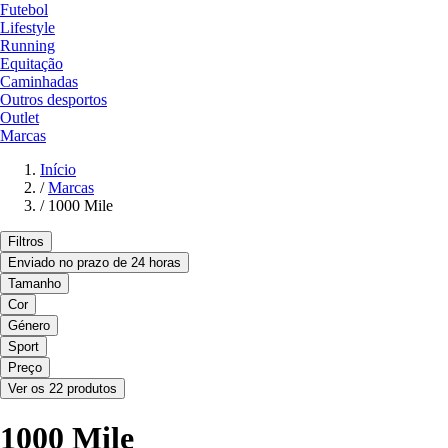
Futebol
Lifestyle
Running
Equitação
Caminhadas
Outros desportos
Outlet
Marcas
Início
/
Marcas
/
1000 Mile
Filtros
Enviado no prazo de 24 horas
Tamanho
Cor
Género
Sport
Preço
Ver os 22 produtos
1000 Mile