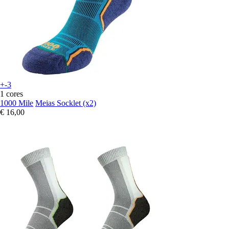
+-3
1 cores
1000 Mile
Meias Socklet (x2)
€ 16,00