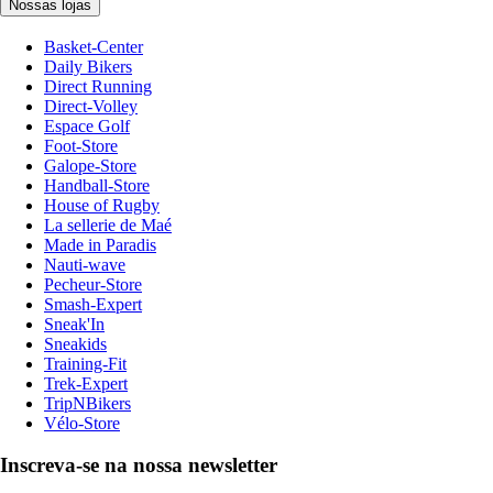
Nossas lojas
Basket-Center
Daily Bikers
Direct Running
Direct-Volley
Espace Golf
Foot-Store
Galope-Store
Handball-Store
House of Rugby
La sellerie de Maé
Made in Paradis
Nauti-wave
Pecheur-Store
Smash-Expert
Sneak'In
Sneakids
Training-Fit
Trek-Expert
TripNBikers
Vélo-Store
Inscreva-se na nossa newsletter