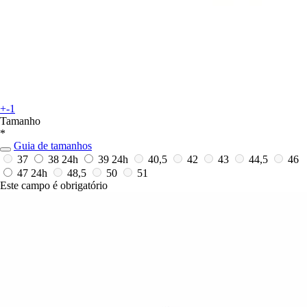
+-1
Tamanho
*
Guia de tamanhos
37
38
24h
39
24h
40,5
42
43
44,5
46
47
24h
48,5
50
51
Este campo é obrigatório