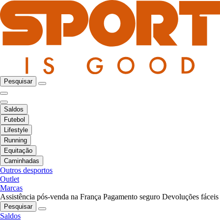
Pesquisar
Saldos
Futebol
Lifestyle
Running
Equitação
Caminhadas
Outros desportos
Outlet
Marcas
Assistência pós-venda na França
Pagamento seguro
Devoluções fáceis
Pesquisar
Saldos