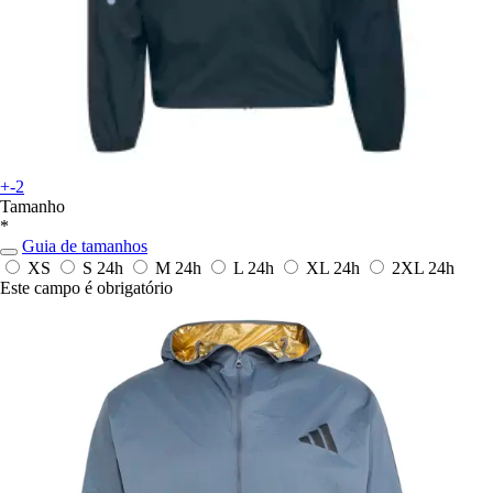
+-2
Tamanho
*
Guia de tamanhos
XS
S
24h
M
24h
L
24h
XL
24h
2XL
24h
Este campo é obrigatório