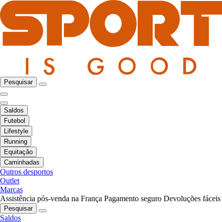
Pesquisar
Saldos
Futebol
Lifestyle
Running
Equitação
Caminhadas
Outros desportos
Outlet
Marcas
Assistência pós-venda na França
Pagamento seguro
Devoluções fáceis
Pesquisar
Saldos