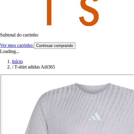
Subtotal do carrinho
Ver meu carrinho
Continuar comprando
Loading...
Início
/
T-shirt adidas Adi365