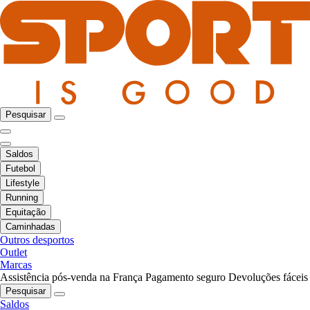
Pesquisar
Saldos
Futebol
Lifestyle
Running
Equitação
Caminhadas
Outros desportos
Outlet
Marcas
Assistência pós-venda na França
Pagamento seguro
Devoluções fáceis
Pesquisar
Saldos