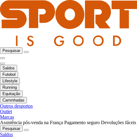
Pesquisar
Saldos
Futebol
Lifestyle
Running
Equitação
Caminhadas
Outros desportos
Outlet
Marcas
Assistência pós-venda na França
Pagamento seguro
Devoluções fáceis
Pesquisar
Saldos