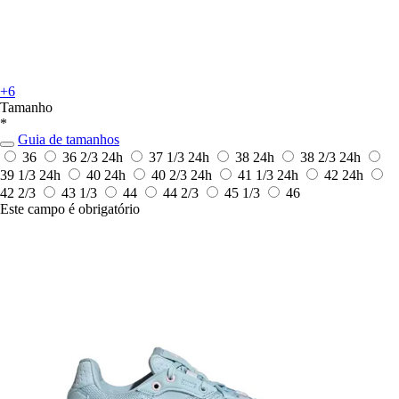
+6
Tamanho
*
Guia de tamanhos
36
36 2/3
24h
37 1/3
24h
38
24h
38 2/3
24h
39 1/3
24h
40
24h
40 2/3
24h
41 1/3
24h
42
24h
42 2/3
43 1/3
44
44 2/3
45 1/3
46
Este campo é obrigatório