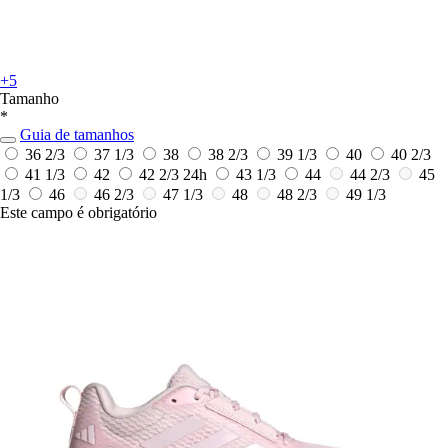
+5
Tamanho
*
Guia de tamanhos
36 2/3
37 1/3
38
38 2/3
39 1/3
40
40 2/3
41 1/3
42
42 2/3
24h
43 1/3
44
44 2/3
45
1/3
46
46 2/3
47 1/3
48
48 2/3
49 1/3
Este campo é obrigatório