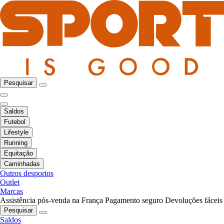
Pesquisar
Saldos
Futebol
Lifestyle
Running
Equitação
Caminhadas
Outros desportos
Outlet
Marcas
Assistência pós-venda na França
Pagamento seguro
Devoluções fáceis
Pesquisar
Saldos