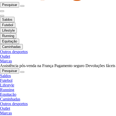
Pesquisar
Saldos
Futebol
Lifestyle
Running
Equitação
Caminhadas
Outros desportos
Outlet
Marcas
Assistência pós-venda na França
Pagamento seguro
Devoluções fáceis
Pesquisar
Saldos
Futebol
Lifestyle
Running
Equitação
Caminhadas
Outros desportos
Outlet
Marcas