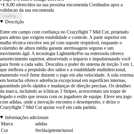
+€ 8,00
oferecidos na sua proxima encomenda
Creditados apos a
validacao da sua encomenda
Loading...
Descrição
Entre em campo com confiança no Crazyflight 7 Mid Cut, projetado
para atletas que exigem estabilidade e controle. A parte superior em
malha técnica envolve seu pé com suporte respirável, enquanto o
colarinho de altura média garante aterrissagens seguras e um
movimento ágil. A tecnologia LightstrikePro na entressola oferece
amortecimento superior, absorvendo o impacto e impulsionando você
para frente a cada salto. Descubra o poder do sistema de torção 3 em 1,
que melhora a propulsão dos saltos e a estabilidade multidirecional,
mantendo você firme durante o jogo em alta velocidade. A sola externa
em borracha oferece aderência excepcional em superfícies internas,
garantindo pivôs rápidos e mudanças de direção precisas. Os detalhes
da marca, incluindo as icônicas 3 Stripes, acrescentam um toque de
legado e estilo que ressoa com os jogadores de equipe. Eleve seu jogo
com adidas, onde a inovação encontra o desempenho, e deixe o
Crazyflight 7 Mid Cut apoiar você em cada partida.
Informações adicionais
Marca
adidas
Cor
ftwbla/grteme/tursol