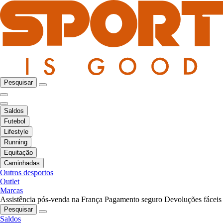
Pesquisar
Saldos
Futebol
Lifestyle
Running
Equitação
Caminhadas
Outros desportos
Outlet
Marcas
Assistência pós-venda na França
Pagamento seguro
Devoluções fáceis
Pesquisar
Saldos