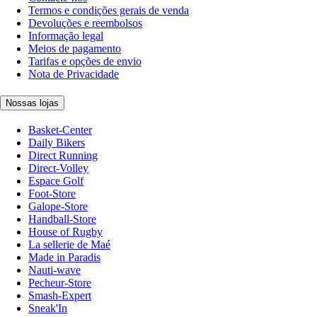
Termos e condições gerais de venda
Devoluções e reembolsos
Informação legal
Meios de pagamento
Tarifas e opções de envio
Nota de Privacidade
Nossas lojas
Basket-Center
Daily Bikers
Direct Running
Direct-Volley
Espace Golf
Foot-Store
Galope-Store
Handball-Store
House of Rugby
La sellerie de Maé
Made in Paradis
Nauti-wave
Pecheur-Store
Smash-Expert
Sneak'In