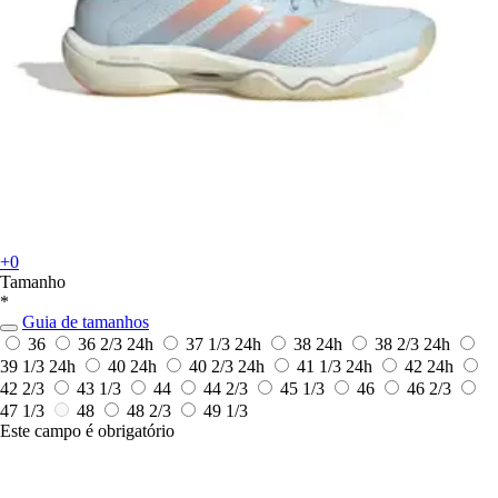
+0
Tamanho
*
Guia de tamanhos
36
36 2/3
24h
37 1/3
24h
38
24h
38 2/3
24h
39 1/3
24h
40
24h
40 2/3
24h
41 1/3
24h
42
24h
42 2/3
43 1/3
44
44 2/3
45 1/3
46
46 2/3
47 1/3
48
48 2/3
49 1/3
Este campo é obrigatório