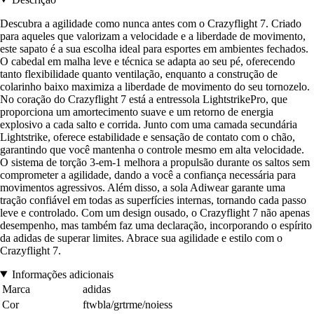
Descubra a agilidade como nunca antes com o Crazyflight 7. Criado
para aqueles que valorizam a velocidade e a liberdade de movimento,
este sapato é a sua escolha ideal para esportes em ambientes fechados.
O cabedal em malha leve e técnica se adapta ao seu pé, oferecendo
tanto flexibilidade quanto ventilação, enquanto a construção de
colarinho baixo maximiza a liberdade de movimento do seu tornozelo.
No coração do Crazyflight 7 está a entressola LightstrikePro, que
proporciona um amortecimento suave e um retorno de energia
explosivo a cada salto e corrida. Junto com uma camada secundária
Lightstrike, oferece estabilidade e sensação de contato com o chão,
garantindo que você mantenha o controle mesmo em alta velocidade.
O sistema de torção 3-em-1 melhora a propulsão durante os saltos sem
comprometer a agilidade, dando a você a confiança necessária para
movimentos agressivos. Além disso, a sola Adiwear garante uma
tração confiável em todas as superfícies internas, tornando cada passo
leve e controlado. Com um design ousado, o Crazyflight 7 não apenas
desempenho, mas também faz uma declaração, incorporando o espírito
da adidas de superar limites. Abrace sua agilidade e estilo com o
Crazyflight 7.
Informações adicionais
Marca
adidas
Cor
ftwbla/grtrme/noiess