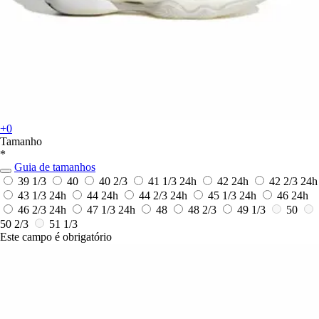
+0
Tamanho
*
Guia de tamanhos
39 1/3
40
40 2/3
41 1/3
24h
42
24h
42 2/3
24h
43 1/3
24h
44
24h
44 2/3
24h
45 1/3
24h
46
24h
46 2/3
24h
47 1/3
24h
48
48 2/3
49 1/3
50
50 2/3
51 1/3
Este campo é obrigatório