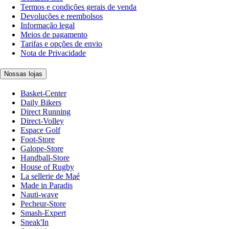
Termos e condições gerais de venda
Devoluções e reembolsos
Informação legal
Meios de pagamento
Tarifas e opções de envio
Nota de Privacidade
Nossas lojas
Basket-Center
Daily Bikers
Direct Running
Direct-Volley
Espace Golf
Foot-Store
Galope-Store
Handball-Store
House of Rugby
La sellerie de Maé
Made in Paradis
Nauti-wave
Pecheur-Store
Smash-Expert
Sneak'In