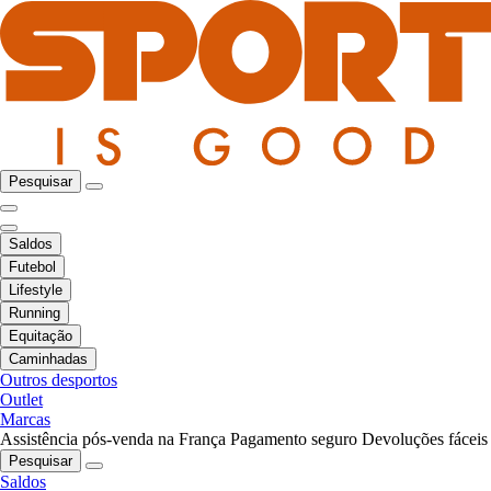
Pesquisar
Saldos
Futebol
Lifestyle
Running
Equitação
Caminhadas
Outros desportos
Outlet
Marcas
Assistência pós-venda na França
Pagamento seguro
Devoluções fáceis
Pesquisar
Saldos