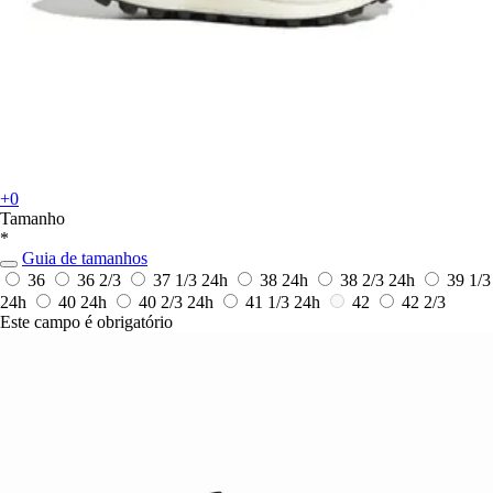
+0
Tamanho
*
Guia de tamanhos
36
36 2/3
37 1/3
24h
38
24h
38 2/3
24h
39 1/3
24h
40
24h
40 2/3
24h
41 1/3
24h
42
42 2/3
Este campo é obrigatório