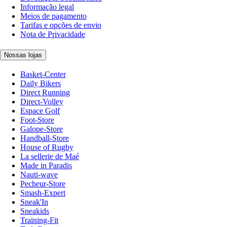
Informação legal
Meios de pagamento
Tarifas e opções de envio
Nota de Privacidade
Nossas lojas
Basket-Center
Daily Bikers
Direct Running
Direct-Volley
Espace Golf
Foot-Store
Galope-Store
Handball-Store
House of Rugby
La sellerie de Maé
Made in Paradis
Nauti-wave
Pecheur-Store
Smash-Expert
Sneak'In
Sneakids
Training-Fit