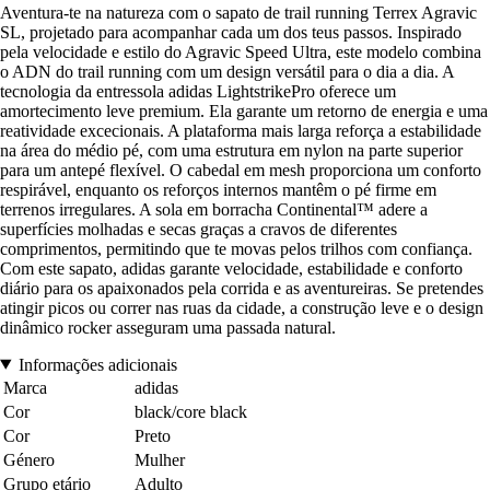
Aventura-te na natureza com o sapato de trail running Terrex Agravic
SL, projetado para acompanhar cada um dos teus passos. Inspirado
pela velocidade e estilo do Agravic Speed Ultra, este modelo combina
o ADN do trail running com um design versátil para o dia a dia. A
tecnologia da entressola adidas LightstrikePro oferece um
amortecimento leve premium. Ela garante um retorno de energia e uma
reatividade excecionais. A plataforma mais larga reforça a estabilidade
na área do médio pé, com uma estrutura em nylon na parte superior
para um antepé flexível. O cabedal em mesh proporciona um conforto
respirável, enquanto os reforços internos mantêm o pé firme em
terrenos irregulares. A sola em borracha Continental™ adere a
superfícies molhadas e secas graças a cravos de diferentes
comprimentos, permitindo que te movas pelos trilhos com confiança.
Com este sapato, adidas garante velocidade, estabilidade e conforto
diário para os apaixonados pela corrida e as aventureiras. Se pretendes
atingir picos ou correr nas ruas da cidade, a construção leve e o design
dinâmico rocker asseguram uma passada natural.
Informações adicionais
Marca
adidas
Cor
black/core black
Cor
Preto
Género
Mulher
Grupo etário
Adulto