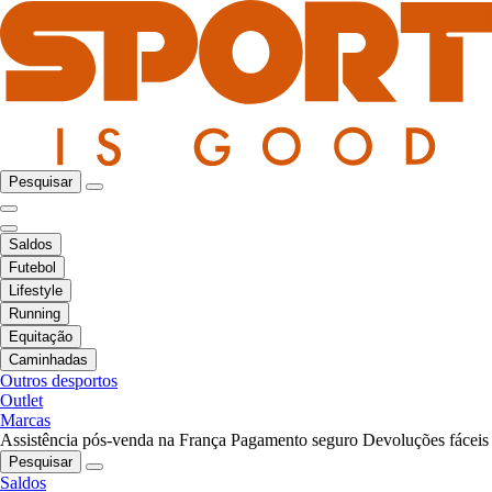
Pesquisar
Saldos
Futebol
Lifestyle
Running
Equitação
Caminhadas
Outros desportos
Outlet
Marcas
Assistência pós-venda na França
Pagamento seguro
Devoluções fáceis
Pesquisar
Saldos