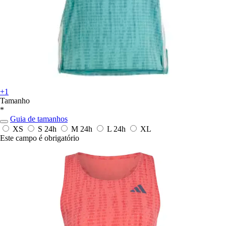
+1
Tamanho
*
Guia de tamanhos
XS
S
24h
M
24h
L
24h
XL
Este campo é obrigatório