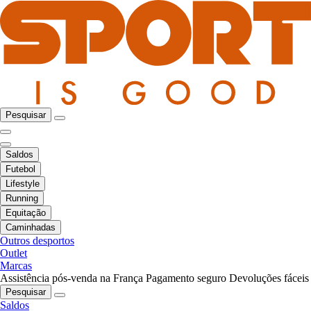
Pesquisar
Saldos
Futebol
Lifestyle
Running
Equitação
Caminhadas
Outros desportos
Outlet
Marcas
Assistência pós-venda na França
Pagamento seguro
Devoluções fáceis
Pesquisar
Saldos