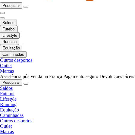
Pesquisar
Saldos
Futebol
Lifestyle
Running
Equitação
Caminhadas
Outros desportos
Outlet
Marcas
Assistência pós-venda na França
Pagamento seguro
Devoluções fáceis
Pesquisar
Saldos
Futebol
Lifestyle
Running
Equitação
Caminhadas
Outros desportos
Outlet
Marcas