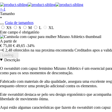
+-1
Tamanho
*
Guia de tamanhos
XS
S
M
L
XL
Este campo é obrigatório
A partir de
€ 75,00
€ 49,65
-34%
+€ 2,48
oferecidos na sua proxima encomenda
Creditados apos a vali
Loading...
Descrição
O sweatshirt com capuz feminino Mizuno Athletics é um essencial para to
como para os seus momentos de descontração.
Fabricado com materiais de alta qualidade, assegura uma excelente res
enquanto oferece uma proteção adicional contra os elementos.
Este sweatshirt destaca-se pelo seu design ergonómico que acompanha o
liberdade de movimento ótima.
Aqui estão algumas características que fazem do sweatshirt com capuz 