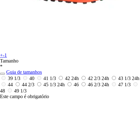
+-1
Tamanho
*
Guia de tamanhos
39 1/3
40
41 1/3
42
24h
42 2/3
24h
43 1/3
24h
44
44 2/3
45 1/3
24h
46
46 2/3
24h
47 1/3
48
49 1/3
Este campo é obrigatório