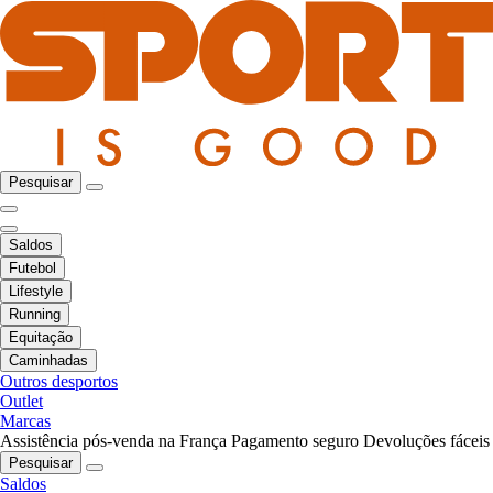
Pesquisar
Saldos
Futebol
Lifestyle
Running
Equitação
Caminhadas
Outros desportos
Outlet
Marcas
Assistência pós-venda na França
Pagamento seguro
Devoluções fáceis
Pesquisar
Saldos