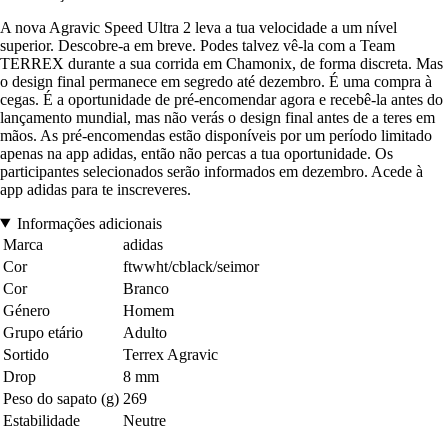
A nova Agravic Speed Ultra 2 leva a tua velocidade a um nível
superior. Descobre-a em breve. Podes talvez vê-la com a Team
TERREX durante a sua corrida em Chamonix, de forma discreta. Mas
o design final permanece em segredo até dezembro. É uma compra à
cegas. É a oportunidade de pré-encomendar agora e recebê-la antes do
lançamento mundial, mas não verás o design final antes de a teres em
mãos. As pré-encomendas estão disponíveis por um período limitado
apenas na app adidas, então não percas a tua oportunidade. Os
participantes selecionados serão informados em dezembro. Acede à
app adidas para te inscreveres.
Informações adicionais
Marca
adidas
Cor
ftwwht/cblack/seimor
Cor
Branco
Género
Homem
Grupo etário
Adulto
Sortido
Terrex Agravic
Drop
8 mm
Peso do sapato (g)
269
Estabilidade
Neutre