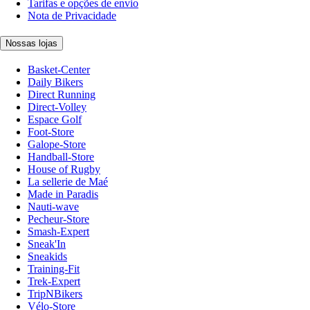
Tarifas e opções de envio
Nota de Privacidade
Nossas lojas
Basket-Center
Daily Bikers
Direct Running
Direct-Volley
Espace Golf
Foot-Store
Galope-Store
Handball-Store
House of Rugby
La sellerie de Maé
Made in Paradis
Nauti-wave
Pecheur-Store
Smash-Expert
Sneak'In
Sneakids
Training-Fit
Trek-Expert
TripNBikers
Vélo-Store