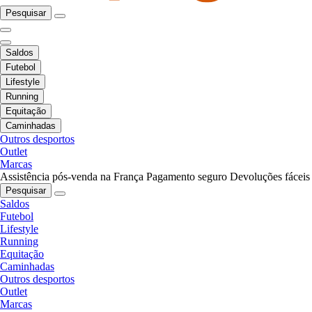
Pesquisar
Saldos
Futebol
Lifestyle
Running
Equitação
Caminhadas
Outros desportos
Outlet
Marcas
Assistência pós-venda na França
Pagamento seguro
Devoluções fáceis
Pesquisar
Saldos
Futebol
Lifestyle
Running
Equitação
Caminhadas
Outros desportos
Outlet
Marcas