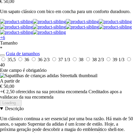
€ 50,00
Um sapato clássico com bico em concha para um conforto duradouro.
+6
Tamanho
*
Guia de tamanhos
35,5
36
36 2/3
37 1/3
38
38 2/3
39 1/3
40
Este campo é obrigatório
A partir de
€ 50,00
+€ 2,50
oferecidos na sua proxima encomenda
Creditados apos a
validacao da sua encomenda
Loading...
Descrição
Um clássico continua a ser essencial por uma boa razão. Há mais de 50
anos, o sapato Superstar da adidas é um ícone de estilo. Hoje, a
próxima geração pode descobrir a magia do emblemático shell-toe.