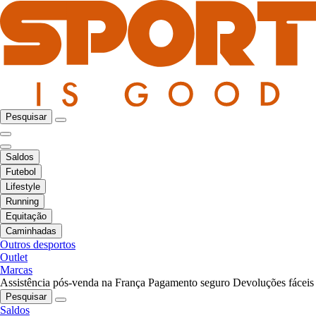
Pesquisar
Saldos
Futebol
Lifestyle
Running
Equitação
Caminhadas
Outros desportos
Outlet
Marcas
Assistência pós-venda na França
Pagamento seguro
Devoluções fáceis
Pesquisar
Saldos