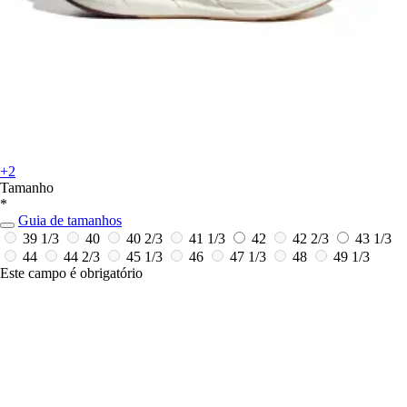
+2
Tamanho
*
Guia de tamanhos
39 1/3
40
40 2/3
41 1/3
42
42 2/3
43 1/3
44
44 2/3
45 1/3
46
47 1/3
48
49 1/3
Este campo é obrigatório