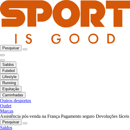
Pesquisar
Saldos
Futebol
Lifestyle
Running
Equitação
Caminhadas
Outros desportos
Outlet
Marcas
Assistência pós-venda na França
Pagamento seguro
Devoluções fáceis
Pesquisar
Saldos