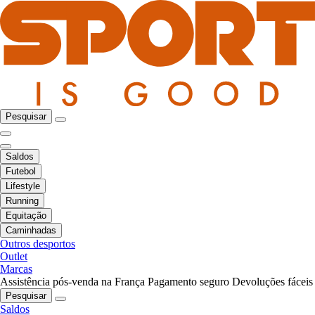
Pesquisar
Saldos
Futebol
Lifestyle
Running
Equitação
Caminhadas
Outros desportos
Outlet
Marcas
Assistência pós-venda na França
Pagamento seguro
Devoluções fáceis
Pesquisar
Saldos