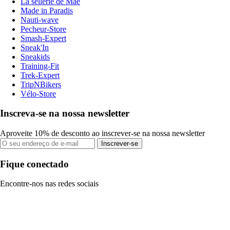
La sellerie de Maé
Made in Paradis
Nauti-wave
Pecheur-Store
Smash-Expert
Sneak'In
Sneakids
Training-Fit
Trek-Expert
TripNBikers
Vélo-Store
Inscreva-se na nossa newsletter
Aproveite 10% de desconto ao inscrever-se na nossa newsletter
Inscrever-se
Fique conectado
Encontre-nos nas redes sociais