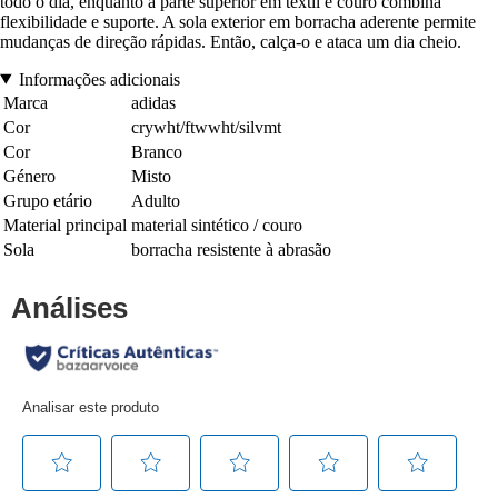
todo o dia, enquanto a parte superior em têxtil e couro combina
flexibilidade e suporte. A sola exterior em borracha aderente permite
mudanças de direção rápidas. Então, calça-o e ataca um dia cheio.
Informações adicionais
Marca
adidas
Cor
crywht/ftwwht/silvmt
Cor
Branco
Género
Misto
Grupo etário
Adulto
Material principal
material sintético / couro
Sola
borracha resistente à abrasão