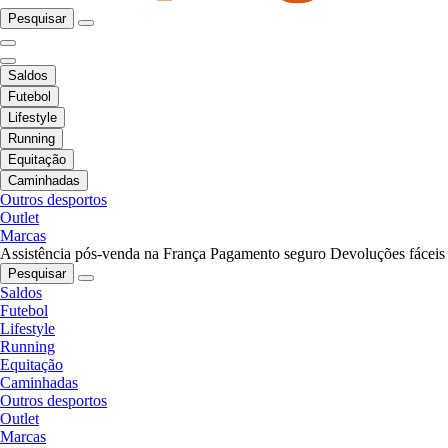
Pesquisar
Saldos
Futebol
Lifestyle
Running
Equitação
Caminhadas
Outros desportos
Outlet
Marcas
Assistência pós-venda na França
Pagamento seguro
Devoluções fáceis
Pesquisar
Saldos
Futebol
Lifestyle
Running
Equitação
Caminhadas
Outros desportos
Outlet
Marcas