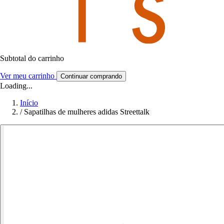
Subtotal do carrinho
Ver meu carrinho
Continuar comprando
Loading...
Início
/
Sapatilhas de mulheres adidas Streettalk