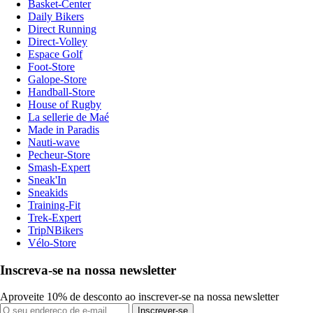
Basket-Center
Daily Bikers
Direct Running
Direct-Volley
Espace Golf
Foot-Store
Galope-Store
Handball-Store
House of Rugby
La sellerie de Maé
Made in Paradis
Nauti-wave
Pecheur-Store
Smash-Expert
Sneak'In
Sneakids
Training-Fit
Trek-Expert
TripNBikers
Vélo-Store
Inscreva-se na nossa newsletter
Aproveite 10% de desconto ao inscrever-se na nossa newsletter
Inscrever-se