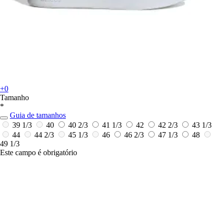
+0
Tamanho
*
Guia de tamanhos
39 1/3
40
40 2/3
41 1/3
42
42 2/3
43 1/3
44
44 2/3
45 1/3
46
46 2/3
47 1/3
48
49 1/3
Este campo é obrigatório