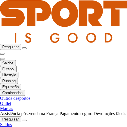
Pesquisar
Saldos
Futebol
Lifestyle
Running
Equitação
Caminhadas
Outros desportos
Outlet
Marcas
Assistência pós-venda na França
Pagamento seguro
Devoluções fáceis
Pesquisar
Saldos