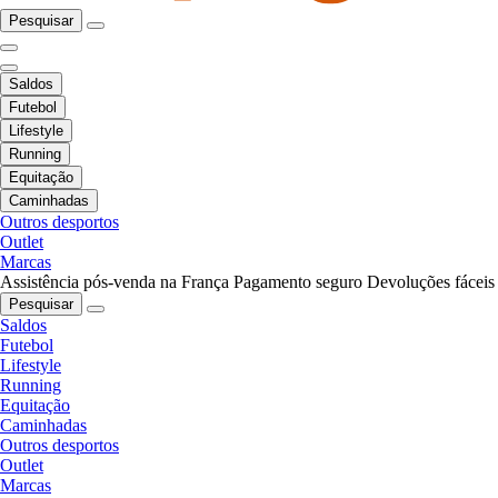
Pesquisar
Saldos
Futebol
Lifestyle
Running
Equitação
Caminhadas
Outros desportos
Outlet
Marcas
Assistência pós-venda na França
Pagamento seguro
Devoluções fáceis
Pesquisar
Saldos
Futebol
Lifestyle
Running
Equitação
Caminhadas
Outros desportos
Outlet
Marcas