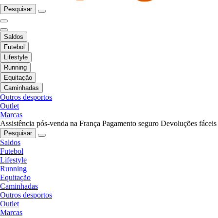
Pesquisar
Saldos
Futebol
Lifestyle
Running
Equitação
Caminhadas
Outros desportos
Outlet
Marcas
Assistência pós-venda na França
Pagamento seguro
Devoluções fáceis
Pesquisar
Saldos
Futebol
Lifestyle
Running
Equitação
Caminhadas
Outros desportos
Outlet
Marcas