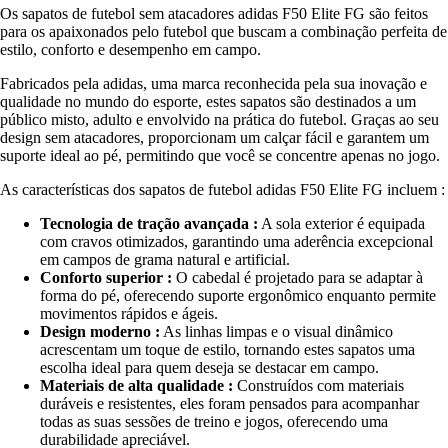
Os sapatos de futebol sem atacadores adidas F50 Elite FG são feitos
para os apaixonados pelo futebol que buscam a combinação perfeita de
estilo, conforto e desempenho em campo.
Fabricados pela adidas, uma marca reconhecida pela sua inovação e
qualidade no mundo do esporte, estes sapatos são destinados a um
público misto, adulto e envolvido na prática do futebol. Graças ao seu
design sem atacadores, proporcionam um calçar fácil e garantem um
suporte ideal ao pé, permitindo que você se concentre apenas no jogo.
As características dos sapatos de futebol adidas F50 Elite FG incluem :
Tecnologia de tração avançada :
A sola exterior é equipada
com cravos otimizados, garantindo uma aderência excepcional
em campos de grama natural e artificial.
Conforto superior :
O cabedal é projetado para se adaptar à
forma do pé, oferecendo suporte ergonômico enquanto permite
movimentos rápidos e ágeis.
Design moderno :
As linhas limpas e o visual dinâmico
acrescentam um toque de estilo, tornando estes sapatos uma
escolha ideal para quem deseja se destacar em campo.
Materiais de alta qualidade :
Construídos com materiais
duráveis e resistentes, eles foram pensados para acompanhar
todas as suas sessões de treino e jogos, oferecendo uma
durabilidade apreciável.