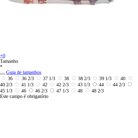
+0
Tamanho
*
Guia de tamanhos
36
36 2/3
37 1/3
38
38 2/3
39 1/3
40
40 2/3
41 1/3
42
42 2/3
43 1/3
44
44 2/3
45 1/3
46
46 2/3
47 1/3
48
48 2/3
Este campo é obrigatório