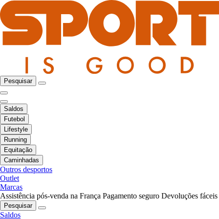
Pesquisar
Saldos
Futebol
Lifestyle
Running
Equitação
Caminhadas
Outros desportos
Outlet
Marcas
Assistência pós-venda na França
Pagamento seguro
Devoluções fáceis
Pesquisar
Saldos