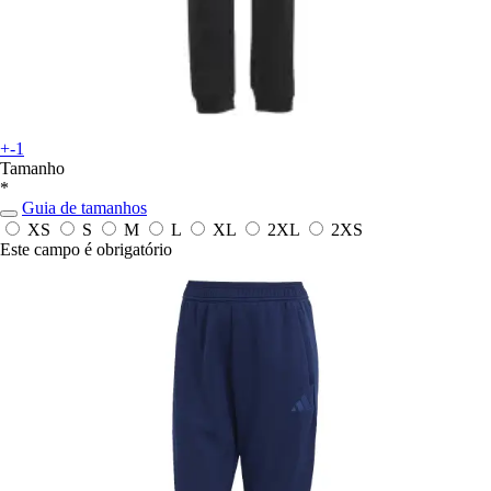
+-1
Tamanho
*
Guia de tamanhos
XS
S
M
L
XL
2XL
2XS
Este campo é obrigatório