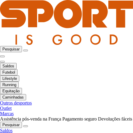
Pesquisar
Saldos
Futebol
Lifestyle
Running
Equitação
Caminhadas
Outros desportos
Outlet
Marcas
Assistência pós-venda na França
Pagamento seguro
Devoluções fáceis
Pesquisar
Saldos