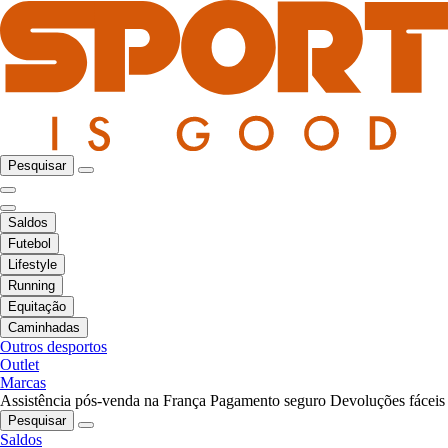
Pesquisar
Saldos
Futebol
Lifestyle
Running
Equitação
Caminhadas
Outros desportos
Outlet
Marcas
Assistência pós-venda na França
Pagamento seguro
Devoluções fáceis
Pesquisar
Saldos