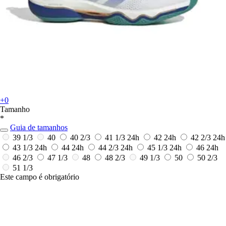
+0
Tamanho
*
Guia de tamanhos
39 1/3
40
40 2/3
41 1/3
24h
42
24h
42 2/3
24h
43 1/3
24h
44
24h
44 2/3
24h
45 1/3
24h
46
24h
46 2/3
47 1/3
48
48 2/3
49 1/3
50
50 2/3
51 1/3
Este campo é obrigatório