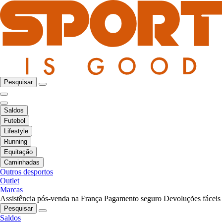
Pesquisar
Saldos
Futebol
Lifestyle
Running
Equitação
Caminhadas
Outros desportos
Outlet
Marcas
Assistência pós-venda na França
Pagamento seguro
Devoluções fáceis
Pesquisar
Saldos