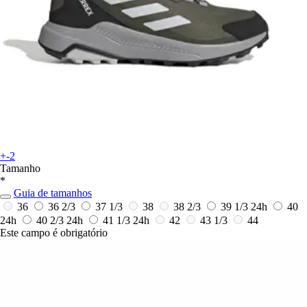
+-2
Tamanho
*
Guia de tamanhos
36
36 2/3
37 1/3
38
38 2/3
39 1/3
24h
40
24h
40 2/3
24h
41 1/3
24h
42
43 1/3
44
Este campo é obrigatório