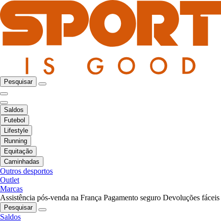
Pesquisar
Saldos
Futebol
Lifestyle
Running
Equitação
Caminhadas
Outros desportos
Outlet
Marcas
Assistência pós-venda na França
Pagamento seguro
Devoluções fáceis
Pesquisar
Saldos