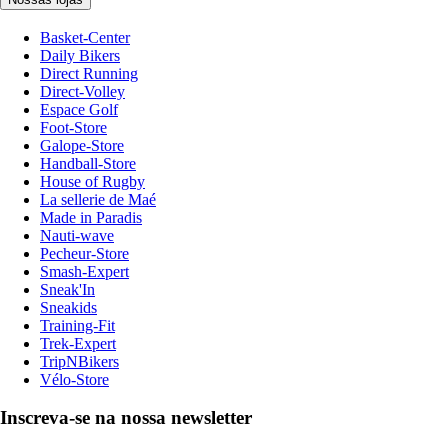
Basket-Center
Daily Bikers
Direct Running
Direct-Volley
Espace Golf
Foot-Store
Galope-Store
Handball-Store
House of Rugby
La sellerie de Maé
Made in Paradis
Nauti-wave
Pecheur-Store
Smash-Expert
Sneak'In
Sneakids
Training-Fit
Trek-Expert
TripNBikers
Vélo-Store
Inscreva-se na nossa newsletter