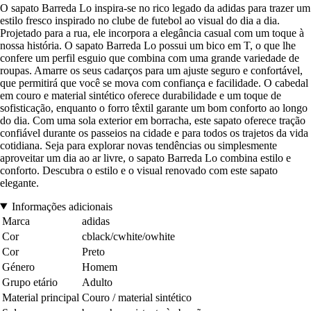
O sapato Barreda Lo inspira-se no rico legado da adidas para trazer um
estilo fresco inspirado no clube de futebol ao visual do dia a dia.
Projetado para a rua, ele incorpora a elegância casual com um toque à
nossa história. O sapato Barreda Lo possui um bico em T, o que lhe
confere um perfil esguio que combina com uma grande variedade de
roupas. Amarre os seus cadarços para um ajuste seguro e confortável,
que permitirá que você se mova com confiança e facilidade. O cabedal
em couro e material sintético oferece durabilidade e um toque de
sofisticação, enquanto o forro têxtil garante um bom conforto ao longo
do dia. Com uma sola exterior em borracha, este sapato oferece tração
confiável durante os passeios na cidade e para todos os trajetos da vida
cotidiana. Seja para explorar novas tendências ou simplesmente
aproveitar um dia ao ar livre, o sapato Barreda Lo combina estilo e
conforto. Descubra o estilo e o visual renovado com este sapato
elegante.
Informações adicionais
Marca
adidas
Cor
cblack/cwhite/owhite
Cor
Preto
Género
Homem
Grupo etário
Adulto
Material principal
Couro / material sintético