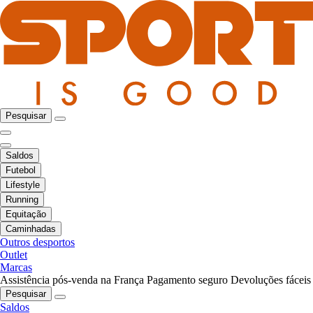
Pesquisar
Saldos
Futebol
Lifestyle
Running
Equitação
Caminhadas
Outros desportos
Outlet
Marcas
Assistência pós-venda na França
Pagamento seguro
Devoluções fáceis
Pesquisar
Saldos