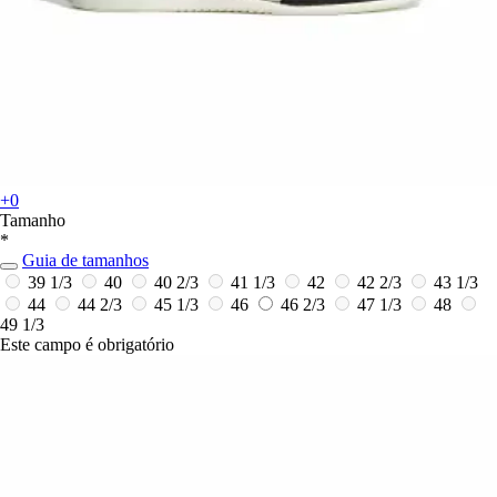
+0
Tamanho
*
Guia de tamanhos
39 1/3
40
40 2/3
41 1/3
42
42 2/3
43 1/3
44
44 2/3
45 1/3
46
46 2/3
47 1/3
48
49 1/3
Este campo é obrigatório