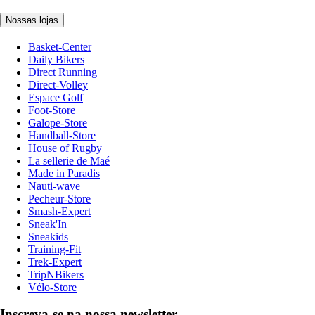
Nossas lojas
Basket-Center
Daily Bikers
Direct Running
Direct-Volley
Espace Golf
Foot-Store
Galope-Store
Handball-Store
House of Rugby
La sellerie de Maé
Made in Paradis
Nauti-wave
Pecheur-Store
Smash-Expert
Sneak'In
Sneakids
Training-Fit
Trek-Expert
TripNBikers
Vélo-Store
Inscreva-se na nossa newsletter