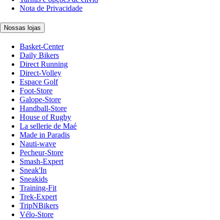
Nota de Privacidade
Nossas lojas
Basket-Center
Daily Bikers
Direct Running
Direct-Volley
Espace Golf
Foot-Store
Galope-Store
Handball-Store
House of Rugby
La sellerie de Maé
Made in Paradis
Nauti-wave
Pecheur-Store
Smash-Expert
Sneak'In
Sneakids
Training-Fit
Trek-Expert
TripNBikers
Vélo-Store