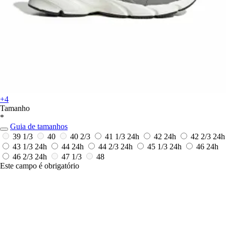
+4
Tamanho
*
Guia de tamanhos
39 1/3
40
40 2/3
41 1/3
24h
42
24h
42 2/3
24h
43 1/3
24h
44
24h
44 2/3
24h
45 1/3
24h
46
24h
46 2/3
24h
47 1/3
48
Este campo é obrigatório