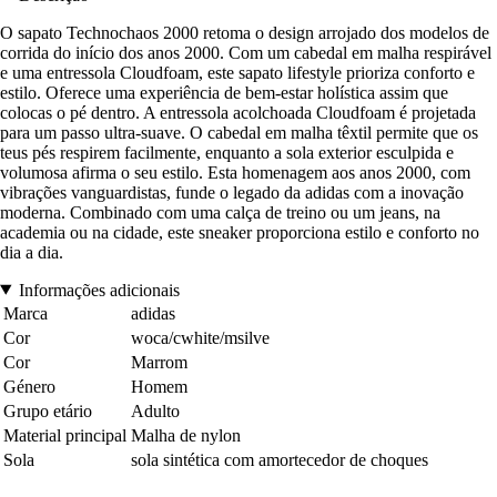
O sapato Technochaos 2000 retoma o design arrojado dos modelos de
corrida do início dos anos 2000. Com um cabedal em malha respirável
e uma entressola Cloudfoam, este sapato lifestyle prioriza conforto e
estilo. Oferece uma experiência de bem-estar holística assim que
colocas o pé dentro. A entressola acolchoada Cloudfoam é projetada
para um passo ultra-suave. O cabedal em malha têxtil permite que os
teus pés respirem facilmente, enquanto a sola exterior esculpida e
volumosa afirma o seu estilo. Esta homenagem aos anos 2000, com
vibrações vanguardistas, funde o legado da adidas com a inovação
moderna. Combinado com uma calça de treino ou um jeans, na
academia ou na cidade, este sneaker proporciona estilo e conforto no
dia a dia.
Informações adicionais
Marca
adidas
Cor
woca/cwhite/msilve
Cor
Marrom
Género
Homem
Grupo etário
Adulto
Material principal
Malha de nylon
Sola
sola sintética com amortecedor de choques