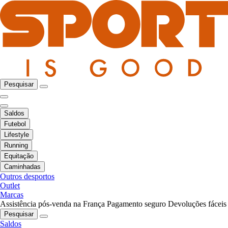
Pesquisar
Saldos
Futebol
Lifestyle
Running
Equitação
Caminhadas
Outros desportos
Outlet
Marcas
Assistência pós-venda na França
Pagamento seguro
Devoluções fáceis
Pesquisar
Saldos