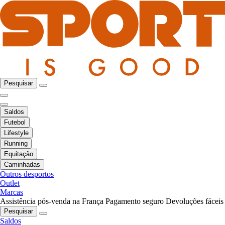
Pesquisar
Saldos
Futebol
Lifestyle
Running
Equitação
Caminhadas
Outros desportos
Outlet
Marcas
Assistência pós-venda na França
Pagamento seguro
Devoluções fáceis
Pesquisar
Saldos