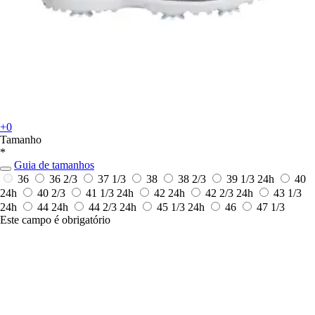
+0
Tamanho
*
Guia de tamanhos
36
36 2/3
37 1/3
38
38 2/3
39 1/3
24h
40
24h
40 2/3
41 1/3
24h
42
24h
42 2/3
24h
43 1/3
24h
44
24h
44 2/3
24h
45 1/3
24h
46
47 1/3
Este campo é obrigatório