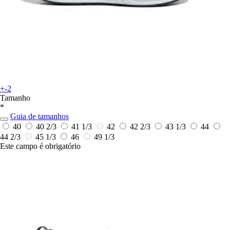
+-2
Tamanho
*
Guia de tamanhos
40
40 2/3
41 1/3
42
42 2/3
43 1/3
44
44 2/3
45 1/3
46
49 1/3
Este campo é obrigatório