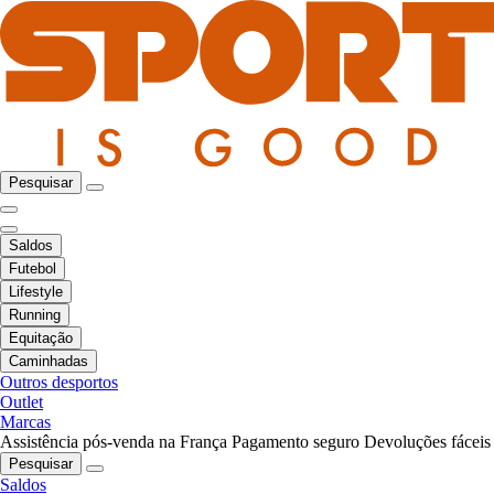
Pesquisar
Saldos
Futebol
Lifestyle
Running
Equitação
Caminhadas
Outros desportos
Outlet
Marcas
Assistência pós-venda na França
Pagamento seguro
Devoluções fáceis
Pesquisar
Saldos