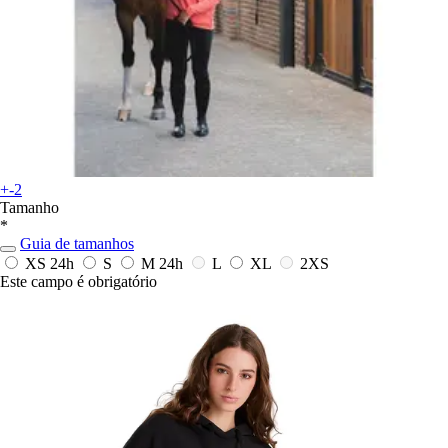
+-2
Tamanho
*
Guia de tamanhos
XS
24h
S
M
24h
L
XL
2XS
Este campo é obrigatório