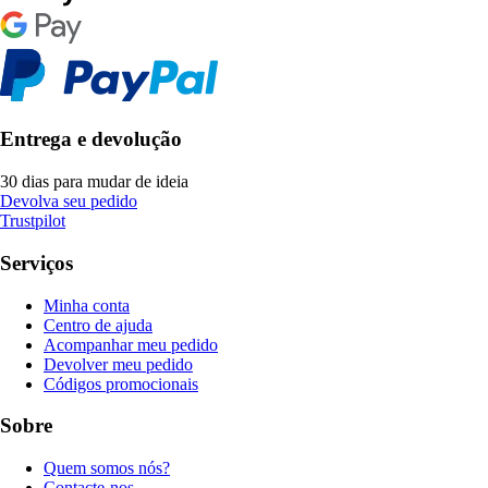
Entrega e devolução
30 dias para mudar de ideia
Devolva seu pedido
Trustpilot
Serviços
Minha conta
Centro de ajuda
Acompanhar meu pedido
Devolver meu pedido
Códigos promocionais
Sobre
Quem somos nós?
Contacte-nos