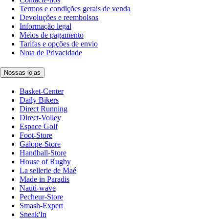
Termos e condições gerais de venda
Devoluções e reembolsos
Informação legal
Meios de pagamento
Tarifas e opções de envio
Nota de Privacidade
Nossas lojas
Basket-Center
Daily Bikers
Direct Running
Direct-Volley
Espace Golf
Foot-Store
Galope-Store
Handball-Store
House of Rugby
La sellerie de Maé
Made in Paradis
Nauti-wave
Pecheur-Store
Smash-Expert
Sneak'In