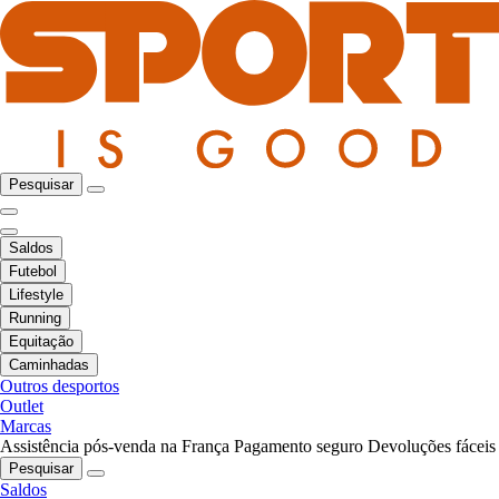
Pesquisar
Saldos
Futebol
Lifestyle
Running
Equitação
Caminhadas
Outros desportos
Outlet
Marcas
Assistência pós-venda na França
Pagamento seguro
Devoluções fáceis
Pesquisar
Saldos