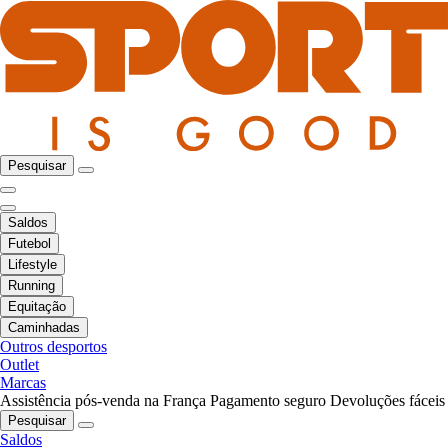
Pesquisar
Saldos
Futebol
Lifestyle
Running
Equitação
Caminhadas
Outros desportos
Outlet
Marcas
Assistência pós-venda na França
Pagamento seguro
Devoluções fáceis
Pesquisar
Saldos