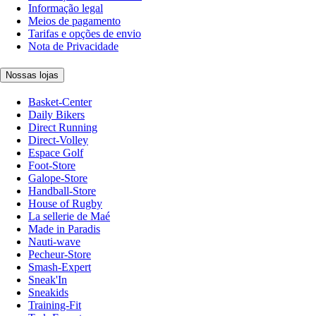
Informação legal
Meios de pagamento
Tarifas e opções de envio
Nota de Privacidade
Nossas lojas
Basket-Center
Daily Bikers
Direct Running
Direct-Volley
Espace Golf
Foot-Store
Galope-Store
Handball-Store
House of Rugby
La sellerie de Maé
Made in Paradis
Nauti-wave
Pecheur-Store
Smash-Expert
Sneak'In
Sneakids
Training-Fit