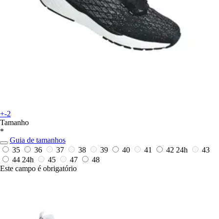
+-2
Tamanho
*
Guia de tamanhos
35
36
37
38
39
40
41
42
24h
43
44
24h
45
47
48
Este campo é obrigatório