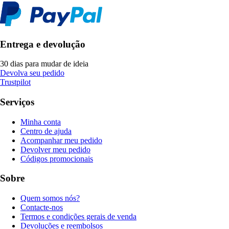
Entrega e devolução
30 dias para mudar de ideia
Devolva seu pedido
Trustpilot
Serviços
Minha conta
Centro de ajuda
Acompanhar meu pedido
Devolver meu pedido
Códigos promocionais
Sobre
Quem somos nós?
Contacte-nos
Termos e condições gerais de venda
Devoluções e reembolsos