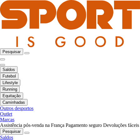
Pesquisar
Saldos
Futebol
Lifestyle
Running
Equitação
Caminhadas
Outros desportos
Outlet
Marcas
Assistência pós-venda na França
Pagamento seguro
Devoluções fáceis
Pesquisar
Saldos