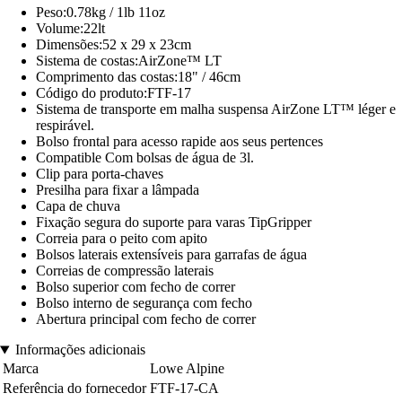
Peso:0.78kg / 1lb 11oz
Volume:22lt
Dimensões:52 x 29 x 23cm
Sistema de costas:AirZone™ LT
Comprimento das costas:18" / 46cm
Código do produto:FTF-17
Sistema de transporte em malha suspensa AirZone LT™ léger e
respirável.
Bolso frontal para acesso rapide aos seus pertences
Compatible Com bolsas de água de 3l.
Clip para porta-chaves
Presilha para fixar a lâmpada
Capa de chuva
Fixação segura do suporte para varas TipGripper
Correia para o peito com apito
Bolsos laterais extensíveis para garrafas de água
Correias de compressão laterais
Bolso superior com fecho de correr
Bolso interno de segurança com fecho
Abertura principal com fecho de correr
Informações adicionais
Marca
Lowe Alpine
Referência do fornecedor
FTF-17-CA