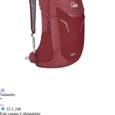
+0
Tamanho
*
22 L
24h
Este campo é obrigatório