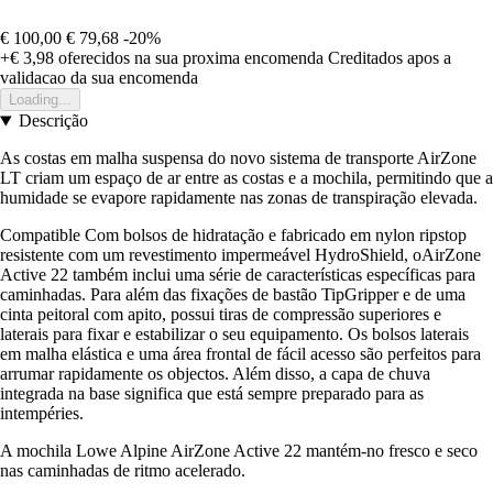
€ 100,00
€ 79,68
-20%
+€ 3,98
oferecidos na sua proxima encomenda
Creditados apos a
validacao da sua encomenda
Loading...
Descrição
As costas em malha suspensa do novo sistema de transporte AirZone
LT criam um espaço de ar entre as costas e a mochila, permitindo que a
humidade se evapore rapidamente nas zonas de transpiração elevada.
Compatible Com bolsos de hidratação e fabricado em nylon ripstop
resistente com um revestimento impermeável HydroShield, oAirZone
Active 22 também inclui uma série de características específicas para
caminhadas. Para além das fixações de bastão TipGripper e de uma
cinta peitoral com apito, possui tiras de compressão superiores e
laterais para fixar e estabilizar o seu equipamento. Os bolsos laterais
em malha elástica e uma área frontal de fácil acesso são perfeitos para
arrumar rapidamente os objectos. Além disso, a capa de chuva
integrada na base significa que está sempre preparado para as
intempéries.
A mochila Lowe Alpine AirZone Active 22 mantém-no fresco e seco
nas caminhadas de ritmo acelerado.