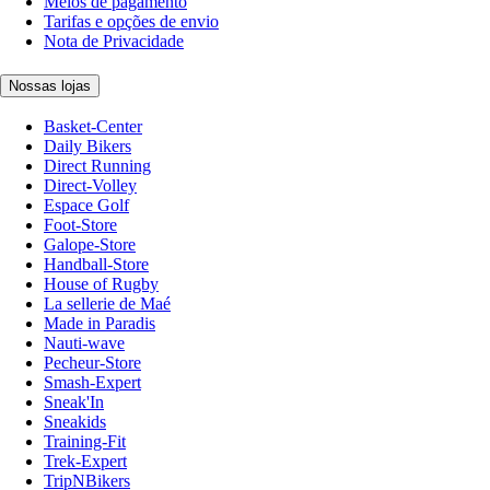
Meios de pagamento
Tarifas e opções de envio
Nota de Privacidade
Nossas lojas
Basket-Center
Daily Bikers
Direct Running
Direct-Volley
Espace Golf
Foot-Store
Galope-Store
Handball-Store
House of Rugby
La sellerie de Maé
Made in Paradis
Nauti-wave
Pecheur-Store
Smash-Expert
Sneak'In
Sneakids
Training-Fit
Trek-Expert
TripNBikers