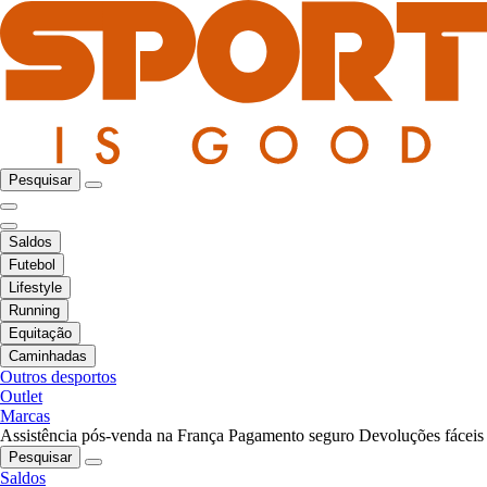
Pesquisar
Saldos
Futebol
Lifestyle
Running
Equitação
Caminhadas
Outros desportos
Outlet
Marcas
Assistência pós-venda na França
Pagamento seguro
Devoluções fáceis
Pesquisar
Saldos