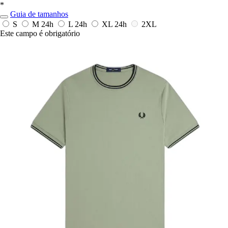
*
Guia de tamanhos
S
M
24h
L
24h
XL
24h
2XL
Este campo é obrigatório