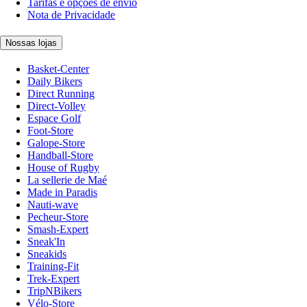
Tarifas e opções de envio
Nota de Privacidade
Nossas lojas
Basket-Center
Daily Bikers
Direct Running
Direct-Volley
Espace Golf
Foot-Store
Galope-Store
Handball-Store
House of Rugby
La sellerie de Maé
Made in Paradis
Nauti-wave
Pecheur-Store
Smash-Expert
Sneak'In
Sneakids
Training-Fit
Trek-Expert
TripNBikers
Vélo-Store