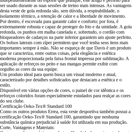
Independentemente do esporte que pratique, este artigo é perfeito para
ser usado durante as suas sessões de treino mais intensas. As vantagens
desta veste de gola redonda são, sem dúvida, a respirabilidade, o
isolamento térmico, a retenção de calor e a liberdade de movimento.
Por dentro, é escovada para garantir calor e conforto; por fora, é
extremamente robusta e capaz de proteger do frio e da umidade. A gola
redonda, os punhos em malha canelada e, sobretudo, o cordão com
bloqueadores de cadarços na parte inferior garantem um ajuste perfeito.
Os bolsos laterais com zíper permitem que você tenha seus itens mais
importantes sempre à mão. Não se esqueça de que Davis é um produto
que se caracteriza, entre outras coisas, pela elegância e estética
moderna proporcionada pela faixa frontal impressa por sublimação. A
aplicação de reforços no peito e nas mangas permite exibir com
orgulho as cores da sua equipe.
Um produto ideal para quem busca um visual moderno e atual,
caracterizado por detalhes sofisticados que destacam a estética e o
estilo.
Disponível em várias opções de cores, o painel de cor idêntica e os
reforços coloridos foram especialmente estudados para realçar as cores
do seu clube.
Certificação Oeko-Tex® Standard 100
Como os outros produtos Errea, esta veste desportiva também possui a
certificação Oeko-Tex® Standard 100, garantindo que nenhuma
substância química prejudicial à saúde foi utilizada em sua produção.
Corte, Vantagens e Materiais: