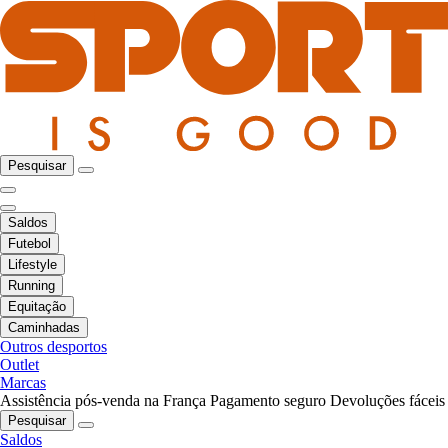
Pesquisar
Saldos
Futebol
Lifestyle
Running
Equitação
Caminhadas
Outros desportos
Outlet
Marcas
Assistência pós-venda na França
Pagamento seguro
Devoluções fáceis
Pesquisar
Saldos