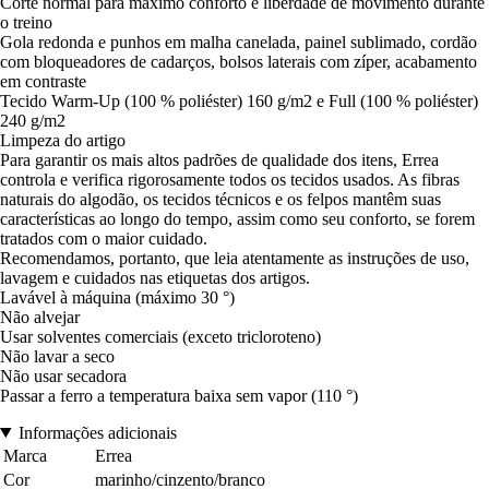
Corte normal para máximo conforto e liberdade de movimento durante
o treino
Gola redonda e punhos em malha canelada, painel sublimado, cordão
com bloqueadores de cadarços, bolsos laterais com zíper, acabamento
em contraste
Tecido Warm-Up (100 % poliéster) 160 g/m2 e Full (100 % poliéster)
240 g/m2
Limpeza do artigo
Para garantir os mais altos padrões de qualidade dos itens, Errea
controla e verifica rigorosamente todos os tecidos usados. As fibras
naturais do algodão, os tecidos técnicos e os felpos mantêm suas
características ao longo do tempo, assim como seu conforto, se forem
tratados com o maior cuidado.
Recomendamos, portanto, que leia atentamente as instruções de uso,
lavagem e cuidados nas etiquetas dos artigos.
Lavável à máquina (máximo 30 °)
Não alvejar
Usar solventes comerciais (exceto tricloroteno)
Não lavar a seco
Não usar secadora
Passar a ferro a temperatura baixa sem vapor (110 °)
Informações adicionais
Marca
Errea
Cor
marinho/cinzento/branco