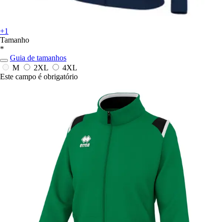
+1
Tamanho
*
Guia de tamanhos
M
2XL
4XL
Este campo é obrigatório