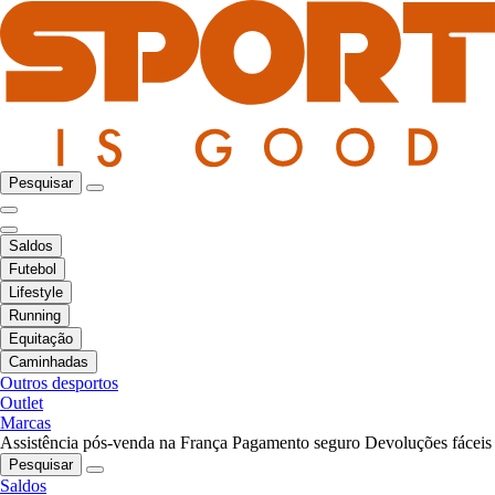
Pesquisar
Saldos
Futebol
Lifestyle
Running
Equitação
Caminhadas
Outros desportos
Outlet
Marcas
Assistência pós-venda na França
Pagamento seguro
Devoluções fáceis
Pesquisar
Saldos