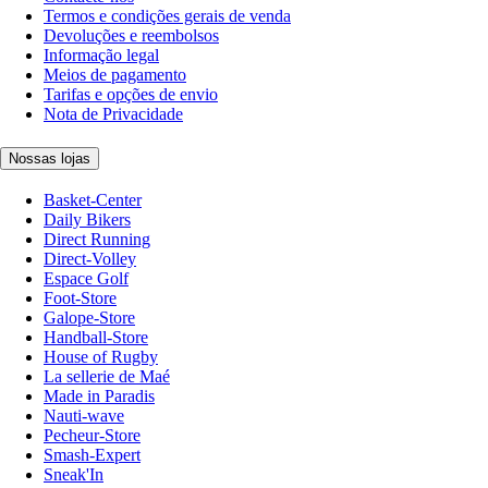
Termos e condições gerais de venda
Devoluções e reembolsos
Informação legal
Meios de pagamento
Tarifas e opções de envio
Nota de Privacidade
Nossas lojas
Basket-Center
Daily Bikers
Direct Running
Direct-Volley
Espace Golf
Foot-Store
Galope-Store
Handball-Store
House of Rugby
La sellerie de Maé
Made in Paradis
Nauti-wave
Pecheur-Store
Smash-Expert
Sneak'In