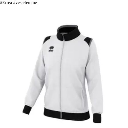
#Errea #vestefemme