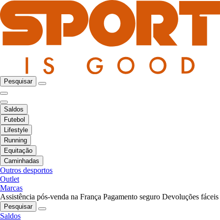
Pesquisar
Saldos
Futebol
Lifestyle
Running
Equitação
Caminhadas
Outros desportos
Outlet
Marcas
Assistência pós-venda na França
Pagamento seguro
Devoluções fáceis
Pesquisar
Saldos