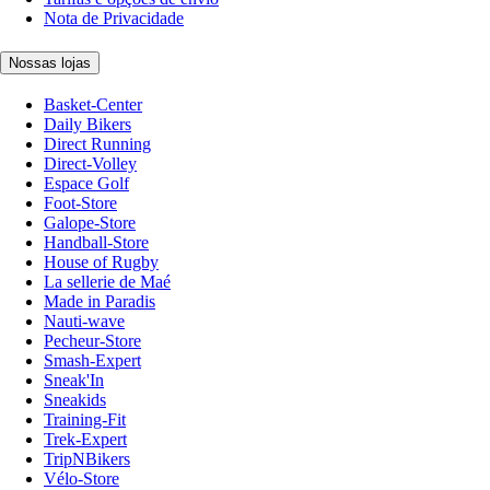
Nota de Privacidade
Nossas lojas
Basket-Center
Daily Bikers
Direct Running
Direct-Volley
Espace Golf
Foot-Store
Galope-Store
Handball-Store
House of Rugby
La sellerie de Maé
Made in Paradis
Nauti-wave
Pecheur-Store
Smash-Expert
Sneak'In
Sneakids
Training-Fit
Trek-Expert
TripNBikers
Vélo-Store