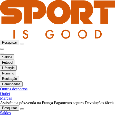
Pesquisar
Saldos
Futebol
Lifestyle
Running
Equitação
Caminhadas
Outros desportos
Outlet
Marcas
Assistência pós-venda na França
Pagamento seguro
Devoluções fáceis
Pesquisar
Saldos