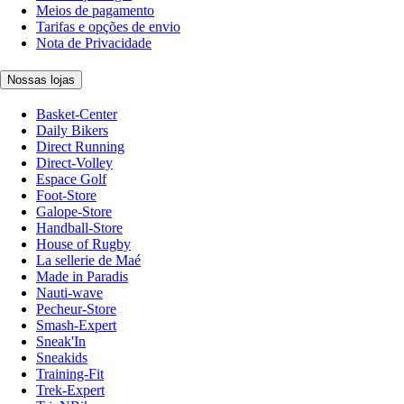
Meios de pagamento
Tarifas e opções de envio
Nota de Privacidade
Nossas lojas
Basket-Center
Daily Bikers
Direct Running
Direct-Volley
Espace Golf
Foot-Store
Galope-Store
Handball-Store
House of Rugby
La sellerie de Maé
Made in Paradis
Nauti-wave
Pecheur-Store
Smash-Expert
Sneak'In
Sneakids
Training-Fit
Trek-Expert