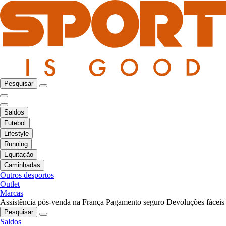
Pesquisar
Saldos
Futebol
Lifestyle
Running
Equitação
Caminhadas
Outros desportos
Outlet
Marcas
Assistência pós-venda na França
Pagamento seguro
Devoluções fáceis
Pesquisar
Saldos