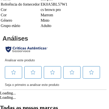
Referência do fornecedor
EK0A5BL57W1
Cor
cs brown pro
Cor
Marrom
Género
Misto
Grupo etário
Adulto
Loading...
Loading...
Todas as nossas marcas