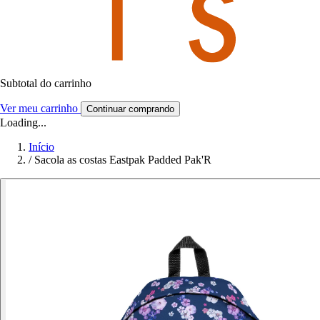
Subtotal do carrinho
Ver meu carrinho
Continuar comprando
Loading...
Início
/
Sacola as costas Eastpak Padded Pak'R