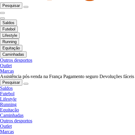
Pesquisar
Saldos
Futebol
Lifestyle
Running
Equitação
Caminhadas
Outros desportos
Outlet
Marcas
Assistência pós-venda na França
Pagamento seguro
Devoluções fáceis
Pesquisar
Saldos
Futebol
Lifestyle
Running
Equitação
Caminhadas
Outros desportos
Outlet
Marcas