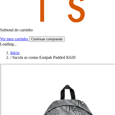
Subtotal do carrinho
Ver meu carrinho
Continuar comprando
Loading...
Início
/
Sacola as costas Eastpak Padded K620