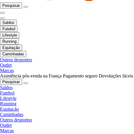
Pesquisar
Saldos
Futebol
Lifestyle
Running
Equitação
Caminhadas
Outros desportos
Outlet
Marcas
Assistência pós-venda na França
Pagamento seguro
Devoluções fáceis
Pesquisar
Saldos
Futebol
Lifestyle
Running
Equitação
Caminhadas
Outros desportos
Outlet
Marcas