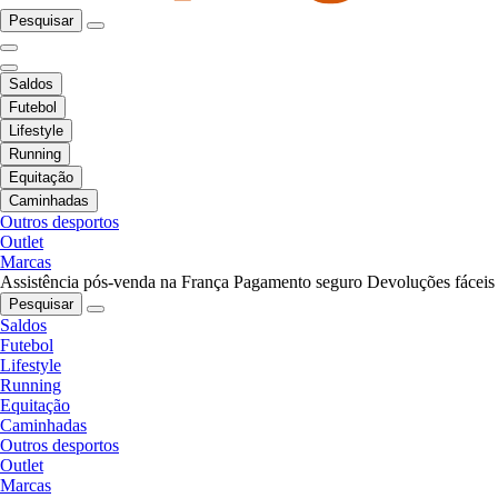
Pesquisar
Saldos
Futebol
Lifestyle
Running
Equitação
Caminhadas
Outros desportos
Outlet
Marcas
Assistência pós-venda na França
Pagamento seguro
Devoluções fáceis
Pesquisar
Saldos
Futebol
Lifestyle
Running
Equitação
Caminhadas
Outros desportos
Outlet
Marcas