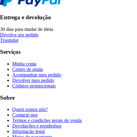
Entrega e devolução
30 dias para mudar de ideia
Devolva seu pedido
Trustpilot
Serviços
Minha conta
Centro de ajuda
Acompanhar meu pedido
Devolver meu pedido
Códigos promocionais
Sobre
Quem somos nós?
Contacte-nos
Termos e condições gerais de venda
Devoluções e reembolsos
Informação legal
Meios de pagamento