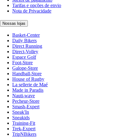
Tarifas e opções de envio
Nota de Privacidade
Nossas lojas
Basket-Center
Daily Bikers
Direct Running
Direct-Volley
Espace Golf
Foot-Store
Galope-Store
Handball-Store
House of Rugby
La sellerie de Maé
Made in Paradis
Nauti-wave
Pecheur-Store
Smash-Expert
Sneak'In
Sneakids
Training-Fit
Trek-Expert
TripNBikers