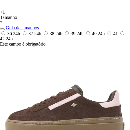
+1
Tamanho
*
Guia de tamanhos
36
24h
37
24h
38
24h
39
24h
40
24h
41
42
24h
Este campo é obrigatório