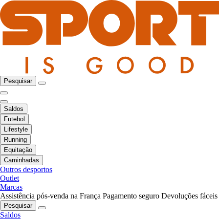
Pesquisar
Saldos
Futebol
Lifestyle
Running
Equitação
Caminhadas
Outros desportos
Outlet
Marcas
Assistência pós-venda na França
Pagamento seguro
Devoluções fáceis
Pesquisar
Saldos